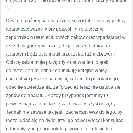
najważniejsze – nie utworzył mi się żaden suchy zębodół
:).
Dwa dni później na moją szczękę został założony piękny
aparat estetyczny, który pozwolił mi skutecznie
zapomnieć o usunięciu dwóch zębów oraz wpadającej w
szczeliny górnej wardze :). O pierwszych dniach z
aparatem będziecie mogli przeczytać już niebawem.
Opiszę także moje przygody z usuwaniem piątek
dolnych. Zanim jednak opublikuję kolejne wpisy,
chciałabym jeszcze na chwilę wrócić do popularnego
obecnie stwierdzenia, że “przecież teraz nie usuwa się
zębów do aparatu”. Każdy przypadek jest inny i z
pewnością czasem da się zachować wszystkie zęby.
Jednak nie zawsze tak jest i zachęcam Was do tego, by
raczej udać się na dwie, trzy lub nawet więcej konsultacji
ortodontyczno-periodontologicznych, niż głosić ten