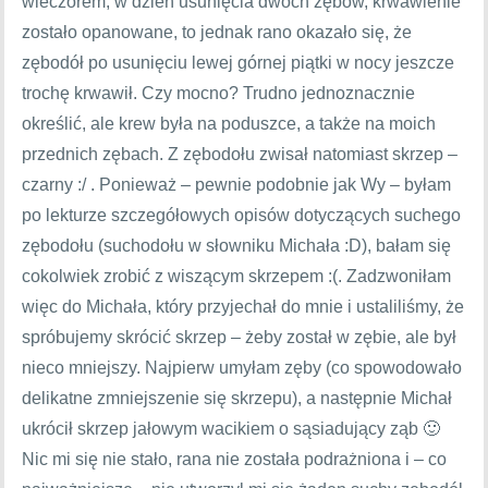
wieczorem, w dzień usunięcia dwóch zębów, krwawienie
zostało opanowane, to jednak rano okazało się, że
zębodół po usunięciu lewej górnej piątki w nocy jeszcze
trochę krwawił. Czy mocno? Trudno jednoznacznie
określić, ale krew była na poduszce, a także na moich
przednich zębach. Z zębodołu zwisał natomiast skrzep –
czarny :/ . Ponieważ – pewnie podobnie jak Wy – byłam
po lekturze szczegółowych opisów dotyczących suchego
zębodołu (suchodołu w słowniku Michała :D), bałam się
cokolwiek zrobić z wiszącym skrzepem :(. Zadzwoniłam
więc do Michała, który przyjechał do mnie i ustaliliśmy, że
spróbujemy skrócić skrzep – żeby został w zębie, ale był
nieco mniejszy. Najpierw umyłam zęby (co spowodowało
delikatne zmniejszenie się skrzepu), a następnie Michał
ukrócił skrzep jałowym wacikiem o sąsiadujący ząb 🙂
Nic mi się nie stało, rana nie została podrażniona i – co