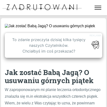
Otwórz
lub
zamkni
menu
BLOG
strony
REKLAMA
SPIS TREŚCI
To zdanie przeczyta dzisiaj kilka tysięcy
naszych Czytelników.
Chciałbyś im coś przekazać?
WPISY GOŚCINNE
Jak zostać Babą Jagą? O
OFERTA
usuwaniu górnych piątek
O NAS
W zaproponowanym mi planie leczenia ortodontycznego
znalazła się m.in ekstrakcja wszystkich czterech piątek.
KONTAKT
Wiem, że wielu z Was czytając to uzna, że powinnam