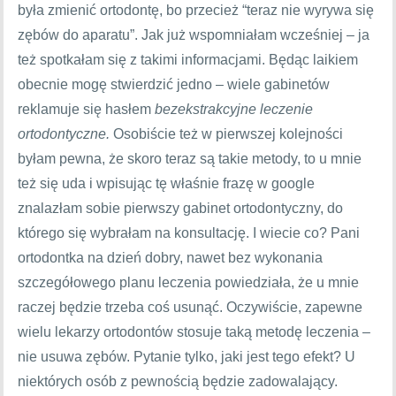
była zmienić ortodontę, bo przecież “teraz nie wyrywa się
zębów do aparatu”. Jak już wspomniałam wcześniej – ja
też spotkałam się z takimi informacjami. Będąc laikiem
obecnie mogę stwierdzić jedno – wiele gabinetów
reklamuje się hasłem
bezekstrakcyjne leczenie
ortodontyczne.
Osobiście też w pierwszej kolejności
byłam pewna, że skoro teraz są takie metody, to u mnie
też się uda i wpisując tę właśnie frazę w google
znalazłam sobie pierwszy gabinet ortodontyczny, do
którego się wybrałam na konsultację. I wiecie co? Pani
ortodontka na dzień dobry, nawet bez wykonania
szczegółowego planu leczenia powiedziała, że u mnie
raczej będzie trzeba coś usunąć. Oczywiście, zapewne
wielu lekarzy ortodontów stosuje taką metodę leczenia –
nie usuwa zębów. Pytanie tylko, jaki jest tego efekt? U
niektórych osób z pewnością będzie zadowalający.