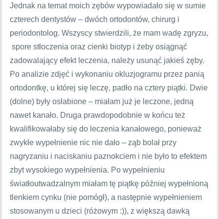
Jednak na temat moich zębów wypowiadało się w sumie
czterech dentystów – dwóch ortodontów, chirurg i
periodontolog. Wszyscy stwierdzili, że mam wadę zgryzu,
spore stłoczenia oraz cienki biotyp i żeby osiągnąć
zadowalający efekt leczenia, należy usunąć jakieś zęby.
Po analizie zdjęć i wykonaniu okluzjogramu przez panią
ortodontkę, u której się leczę, padło na cztery piątki. Dwie
(dolne) były osłabione – miałam już je leczone, jedną
nawet kanało. Druga prawdopodobnie w końcu też
kwalifikowałaby się do leczenia kanałowego, ponieważ
zwykłe wypełnienie nic nie dało – ząb bolał przy
nagryzaniu i naciskaniu paznokciem i nie było to efektem
zbyt wysokiego wypełnienia. Po wypełnieniu
światłoutwadzalnym miałam tę piątkę później wypełnioną
tlenkiem cynku (nie pomógł), a następnie wypełnieniem
stosowanym u dzieci (różowym :)), z większą dawką