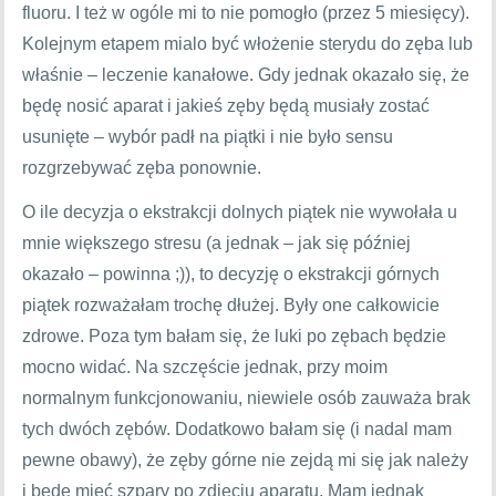
fluoru. I też w ogóle mi to nie pomogło (przez 5 miesięcy).
Kolejnym etapem mialo być włożenie sterydu do zęba lub
właśnie – leczenie kanałowe. Gdy jednak okazało się, że
będę nosić aparat i jakieś zęby będą musiały zostać
usunięte – wybór padł na piątki i nie było sensu
rozgrzebywać zęba ponownie.
O ile decyzja o ekstrakcji dolnych piątek nie wywołała u
mnie większego stresu (a jednak – jak się później
okazało – powinna ;)), to decyzję o ekstrakcji górnych
piątek rozważałam trochę dłużej. Były one całkowicie
zdrowe. Poza tym bałam się, że luki po zębach będzie
mocno widać. Na szczęście jednak, przy moim
normalnym funkcjonowaniu, niewiele osób zauważa brak
tych dwóch zębów. Dodatkowo bałam się (i nadal mam
pewne obawy), że zęby górne nie zejdą mi się jak należy
i będę mieć szpary po zdjęciu aparatu. Mam jednak