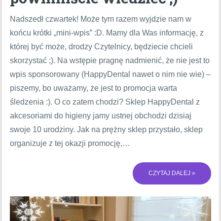
Nadszedł czwartek! Może tym razem wyjdzie nam w
końcu krótki „mini-wpis” :D. Mamy dla Was informację, z
której być może, drodzy Czytelnicy, będziecie chcieli
skorzystać ;). Na wstępie pragnę nadmienić, że nie jest to
wpis sponsorowany (HappyDental nawet o nim nie wie) –
piszemy, bo uważamy, że jest to promocja warta
śledzenia :). O co zatem chodzi? Sklep HappyDental z
akcesoriami do higieny jamy ustnej obchodzi dzisiaj
swoje 10 urodziny. Jak na prężny sklep przystało, sklep
organizuje z tej okazji promocję,…
CZYTAJ DALEJ »