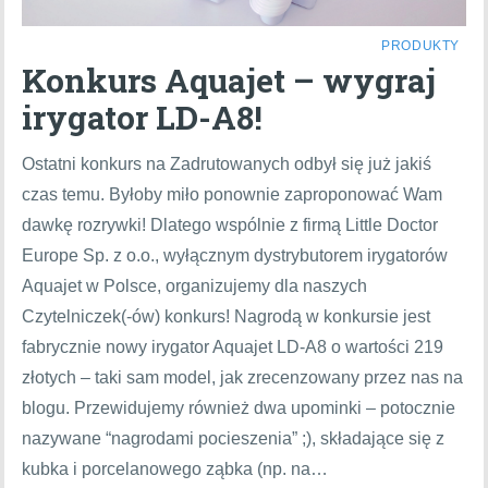
PRODUKTY
Konkurs Aquajet – wygraj
irygator LD-A8!
Ostatni konkurs na Zadrutowanych odbył się już jakiś
czas temu. Byłoby miło ponownie zaproponować Wam
dawkę rozrywki! Dlatego wspólnie z firmą Little Doctor
Europe Sp. z o.o., wyłącznym dystrybutorem irygatorów
Aquajet w Polsce, organizujemy dla naszych
Czytelniczek(-ów) konkurs! Nagrodą w konkursie jest
fabrycznie nowy irygator Aquajet LD-A8 o wartości 219
złotych – taki sam model, jak zrecenzowany przez nas na
blogu. Przewidujemy również dwa upominki – potocznie
nazywane “nagrodami pocieszenia” ;), składające się z
kubka i porcelanowego ząbka (np. na…