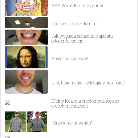
AAA Wypadł mi ekspander!
Co to jest kortykotomia?
Jak wygląda zakładanie aparatu
ortodontycznego
Aparat na żuchwie!
Nici, higienistka i zbliżający się aparat!
Efekty leczenia ortodontycznego po
dwóch miesiącach
„Strzyżenie trawnika”