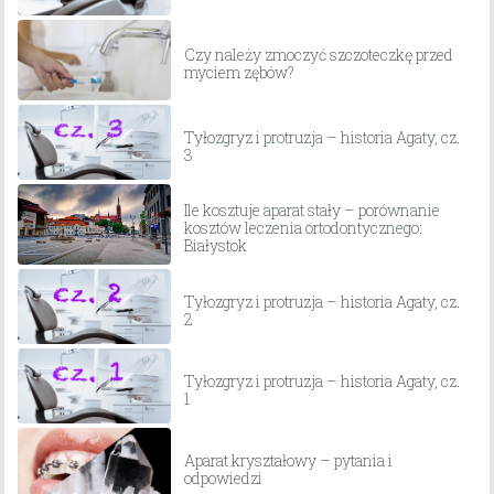
Czy należy zmoczyć szczoteczkę przed
myciem zębów?
Tyłozgryz i protruzja – historia Agaty, cz.
3
Ile kosztuje aparat stały – porównanie
kosztów leczenia ortodontycznego:
Białystok
Tyłozgryz i protruzja – historia Agaty, cz.
2
Tyłozgryz i protruzja – historia Agaty, cz.
1
Aparat kryształowy – pytania i
odpowiedzi