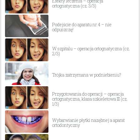
Efekty leczenia – operacja
ortognatyczna (cz. 3/3)
Podejście do aparatu nr 4 – nie
odpuszczę!
W szpitalu – operacja ortognatyczna (cz.
2/3)
Trójka zatrzymana w podniebieniu?
Przygotowania do operacji – operacja
ortognatyczna, klasa szkieletowa III (cz.
1/3)
Wybarwianie płytki nazębnej a aparat
ortodontyczny