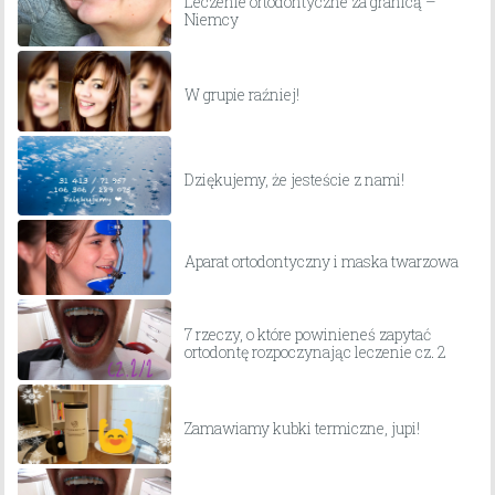
Leczenie ortodontyczne za granicą –
Niemcy
W grupie raźniej!
Dziękujemy, że jesteście z nami!
Aparat ortodontyczny i maska twarzowa
7 rzeczy, o które powinieneś zapytać
ortodontę rozpoczynając leczenie cz. 2
Zamawiamy kubki termiczne, jupi!