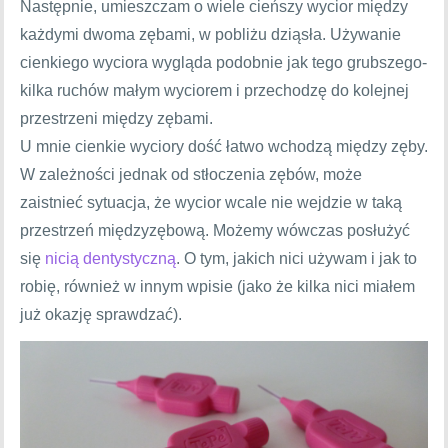
Następnie, umieszczam o wiele cieńszy wycior między
każdymi dwoma zębami, w pobliżu dziąsła. Używanie
cienkiego wyciora wygląda podobnie jak tego grubszego-
kilka ruchów małym wyciorem i przechodzę do kolejnej
przestrzeni między zębami.
U mnie cienkie wyciory dość łatwo wchodzą między zęby.
W zależności jednak od stłoczenia zębów, może
zaistnieć sytuacja, że wycior wcale nie wejdzie w taką
przestrzeń międzyzębową. Możemy wówczas posłużyć
się
nicią dentystyczną
. O tym, jakich nici używam i jak to
robię, również w innym wpisie (jako że kilka nici miałem
już okazję sprawdzać).