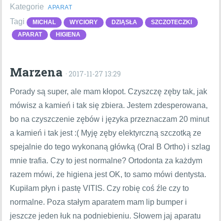
Kategorie
APARAT
Tagi
MICHAL
WYCIORY
DZIĄSŁA
SZCZOTECZKI
APARAT
HIGIENA
Marzena
· 2017-11-27 13:29
Porady są super, ale mam kłopot. Czyszczę zęby tak, jak
mówisz a kamień i tak się zbiera. Jestem zdesperowana,
bo na czyszczenie zębów i języka przeznaczam 20 minut
a kamień i tak jest :( Myję zęby elektyrczną szczotką ze
spejalnie do tego wykonaną główką (Oral B Ortho) i szlag
mnie trafia. Czy to jest normalne? Ortodonta za każdym
razem mówi, że higiena jest OK, to samo mówi dentysta.
Kupiłam płyn i pastę VITIS. Czy robię coś źle czy to
normalne. Poza stałym aparatem mam lip bumper i
jeszcze jeden łuk na podniebieniu. Słowem jaj aparatu