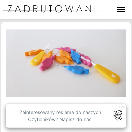
Otwórz
lub
zamkni
menu
BLOG
strony
SPIS TREŚCI
WPISY GOŚCINNE
OFERTA
O NAS
REKLAMA
Zainteresowany reklamą do naszych
Czytelników? Napisz do nas!
KONTAKT