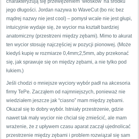
charakteryzują się przewężeniem ‘włosków’ na środku
jego długości. Jordan nazywa to WaveCut (bo nic bez
mądrej nazwy nie jest cool) – pomysł wcale nie jest głupi,
intuicyjnie wydaje się, że wycior ma kształt bardziej
anatomiczny (przestrzeni między zębami). Mimo to akurat
ten wycior stosuję najczęściej w pozycji pionowej. (Może
kiedyś kupię w rozmiarze 0,4mm;2,5mm, aby przekonać
się, jak sprawuje się on między zębami, a nie tylko pod
łukiem.)
Jeśli chodzi o mniejsze wyciory wybór padł na akcesoria
firmy TePe. Zacząłem od najmniejszych, ponieważ nie
wiedziałem jeszcze jak “ciasno” mam między zębami.
Okazał się to dobry wybór. Istniały przestrzenie, gdzie
nawet tak mały wycior nie chciał się zmieścić, ale mam
wrażenie, że z upływem czasu aparat zaczął ujednolicać
przestrzenie między zębami i problem rozwiązał się sam