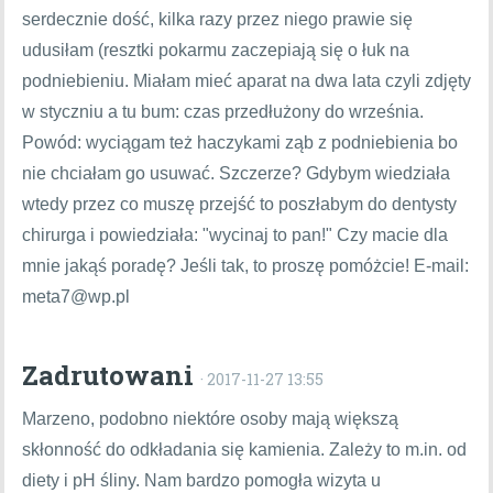
serdecznie dość, kilka razy przez niego prawie się
udusiłam (resztki pokarmu zaczepiają się o łuk na
podniebieniu. Miałam mieć aparat na dwa lata czyli zdjęty
w styczniu a tu bum: czas przedłużony do września.
Powód: wyciągam też haczykami ząb z podniebienia bo
nie chciałam go usuwać. Szczerze? Gdybym wiedziała
wtedy przez co muszę przejść to poszłabym do dentysty
chirurga i powiedziała: "wycinaj to pan!" Czy macie dla
mnie jakąś poradę? Jeśli tak, to proszę pomóżcie! E-mail:
meta7@wp.pl
Zadrutowani
· 2017-11-27 13:55
Marzeno, podobno niektóre osoby mają większą
skłonność do odkładania się kamienia. Zależy to m.in. od
diety i pH śliny. Nam bardzo pomogła wizyta u