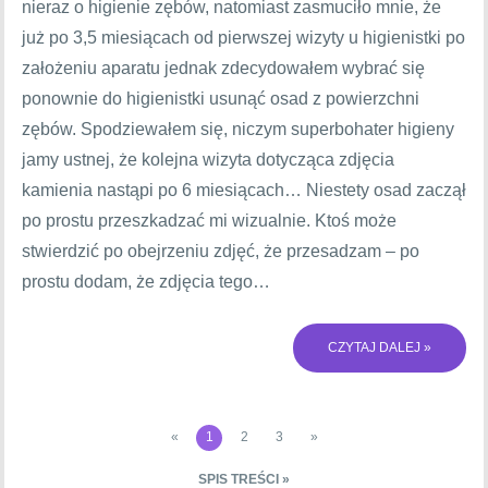
nieraz o higienie zębów, natomiast zasmuciło mnie, że
już po 3,5 miesiącach od pierwszej wizyty u higienistki po
założeniu aparatu jednak zdecydowałem wybrać się
ponownie do higienistki usunąć osad z powierzchni
zębów. Spodziewałem się, niczym superbohater higieny
jamy ustnej, że kolejna wizyta dotycząca zdjęcia
kamienia nastąpi po 6 miesiącach… Niestety osad zaczął
po prostu przeszkadzać mi wizualnie. Ktoś może
stwierdzić po obejrzeniu zdjęć, że przesadzam – po
prostu dodam, że zdjęcia tego…
CZYTAJ DALEJ »
«
1
2
3
»
SPIS TREŚCI »