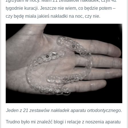
zgrzytam w nocy. Mam 21 zestawów nakładek, czyli 42
tygodnie kuracji. Jeszcze nie wiem, co będzie potem –
czy będę miała jakieś nakładki na noc, czy nie.
Jeden z 21 zestawów nakładek aparatu ortodontycznego.
Trudno było mi znaleźć blogi i relacje z noszenia aparatu