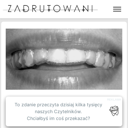
Otwórz
lub
zamkni
menu
BLOG
strony
SPIS TREŚCI
WPISY GOŚCINNE
OFERTA
REKLAMA
O NAS
To zdanie przeczyta dzisiaj kilka tysięcy
naszych Czytelników.
Chciałbyś im coś przekazać?
KONTAKT