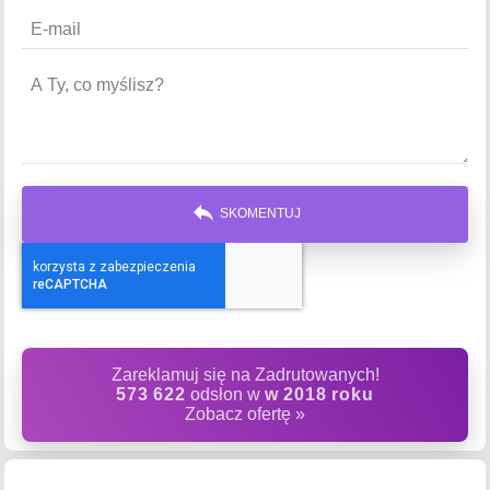
reply
SKOMENTUJ
Zareklamuj się na Zadrutowanych!
573 622
odsłon w
w 2018 roku
Zobacz ofertę »