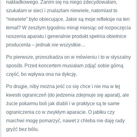
nakładkowego. Zanim się na niego zdecydowałam,
szukałam w sieci i znalazłam niewiele, natomiast to
“niewiele” było obiecujące. Jakie są moje refleksje na ten
temat? W zeszłym tygodniu minął miesiąc od rozpoczęcia
noszenia aparatu i generalnie produkt spełnia obietnice
producenta – jednak nie wszystkie…
Po pierwsze, przeszkadza on w mówieniu i to w słyszalny
sposób. Przed koncertem musiałam zdjąć sobie górną
część, bo wpływa ona na dykcję.
Po drugie, niby można jeść co się chce i nie ma w tej
kwestii ograniczeń (do jedzenia zdejmuje się aparat), ale
żucie pokarmu boli jak diabli i w praktyce są te same
ograniczenia co w zwykłym aparacie. O jabłku czy
marchwi mogę pomarzyć, nawet z chleba nie daję rady
gryźć bez bólu.