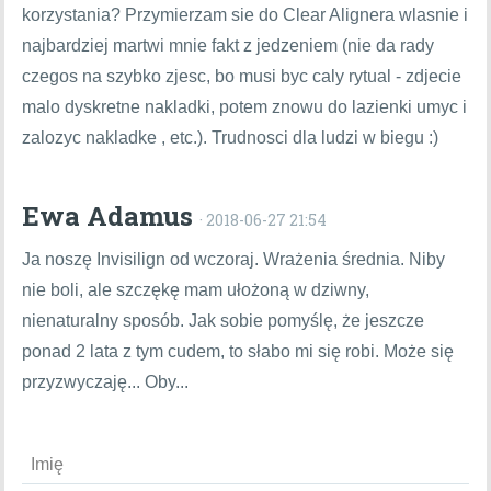
korzystania? Przymierzam sie do Clear Alignera wlasnie i
najbardziej martwi mnie fakt z jedzeniem (nie da rady
czegos na szybko zjesc, bo musi byc caly rytual - zdjecie
malo dyskretne nakladki, potem znowu do lazienki umyc i
zalozyc nakladke , etc.). Trudnosci dla ludzi w biegu :)
Ewa Adamus
· 2018-06-27 21:54
Ja noszę Invisilign od wczoraj. Wrażenia średnia. Niby
nie boli, ale szczękę mam ułożoną w dziwny,
nienaturalny sposób. Jak sobie pomyślę, że jeszcze
ponad 2 lata z tym cudem, to słabo mi się robi. Może się
przyzwyczaję... Oby...