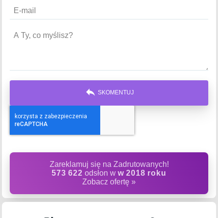
reply
SKOMENTUJ
Zareklamuj się na Zadrutowanych!
573 622
odsłon w
w 2018 roku
Zobacz ofertę »