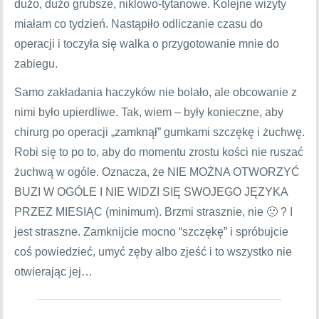
dużo, dużo grubsze, niklowo-tytanowe. Kolejne wizyty
miałam co tydzień. Nastąpiło odliczanie czasu do
operacji i toczyła się walka o przygotowanie mnie do
zabiegu.
Samo zakładania haczyków nie bolało, ale obcowanie z
nimi było upierdliwe. Tak, wiem – były konieczne, aby
chirurg po operacji „zamknął” gumkami szczękę i żuchwę.
Robi się to po to, aby do momentu zrostu kości nie ruszać
żuchwą w ogóle. Oznacza, że NIE MOŻNA OTWORZYĆ
BUZI W OGÓLE I NIE WIDZI SIĘ SWOJEGO JĘZYKA
PRZEZ MIESIĄC (minimum). Brzmi strasznie, nie 🙁 ? I
jest straszne. Zamknijcie mocno “szczękę” i spróbujcie
coś powiedzieć, umyć zęby albo zjeść i to wszystko nie
otwierając jej…