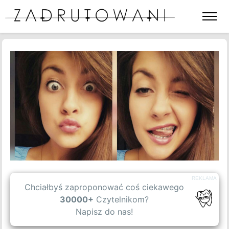
Otwórz
lub
zamkni
menu
BLOG
strony
SPIS TREŚCI
WPISY GOŚCINNE
OFERTA
REKLAMA
O NAS
Chciałbyś zaproponować coś ciekawego
30000+
Czytelnikom?
Napisz do nas!
KONTAKT