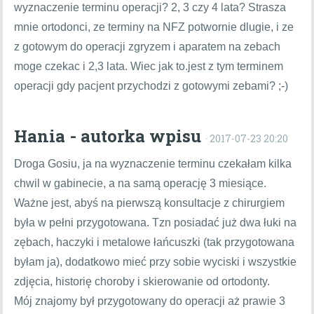
wyznaczenie terminu operacji? 2, 3 czy 4 lata? Strasza
mnie ortodonci, ze terminy na NFZ potwornie dlugie, i ze
z gotowym do operacji zgryzem i aparatem na zebach
moge czekac i 2,3 lata. Wiec jak to.jest z tym terminem
operacji gdy pacjent przychodzi z gotowymi zebami? ;-)
Hania - autorka wpisu
· 2017-07-23 20:20
Droga Gosiu, ja na wyznaczenie terminu czekałam kilka
chwil w gabinecie, a na samą operację 3 miesiące.
Ważne jest, abyś na pierwszą konsultacje z chirurgiem
była w pełni przygotowana. Tzn posiadać już dwa łuki na
zębach, haczyki i metalowe łańcuszki (tak przygotowana
byłam ja), dodatkowo mieć przy sobie wyciski i wszystkie
zdjęcia, historię choroby i skierowanie od ortodonty.
Mój znajomy był przygotowany do operacji aż prawie 3