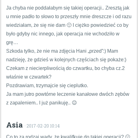
Ja chyba nie poddałabym się takiej operacji.. Zresztą jak
u mnie padło to słowo to przeszły mnie dreszcze i od razu
wiedziałam, że się nie dam 🙂 I ciężko powiedzieć co by
było gdyby nic innego, jak operacja nie wchodziło w
grę…
Szkoda tylko, że nie ma zdjęcia Hani „przed”:) Mam
nadzieję, że gdzieś w kolejnych częściach się pokaże:)
Czekam z niecierpliwością do czwartku, bo chyba cz.2
właśnie w czwartek?
Pozdrawiam, trzymajcie się cieplutko.
Ja mam jutro powtórne leczenie kanałowe dwóch zębów
z zapaleniem.. I już panikuję.. 😉
Asia
· 2017-02-20 10:14
Co to za rodzaj wady, że kwalifkuje do takiej operacji? 🙂