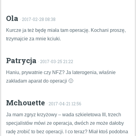
Ola
· 2017-02-28 08:38
Kurcze ja też będę miała tam operację. Kochani proszę,
trzymajcie za mnie kciuki.
Patrycja
· 2017-03-25 21:22
Haniu, prywatnie czy NFZ? Ja laterogenia, właśnie
zakładam aparat do operacji 🙂
Mchouette
· 2017-04-21 12:56
Ja mam zgryz krzyżowy – wada szkieletowa III, trzech
specjalistów mówi ze operacja, dwóch ze może dałoby
radę zrobić to bez operacji. I co teraz? Miał ktoś podobna