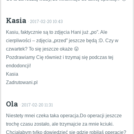
Kasia
· 2017-02-20 10:43
Kasiu, faktycznie są to zdjęcia Hani już „po”. Ale
cierpliwości – zdjęcia „przed” jeszcze będą :D. Czy w
czwartek? To się jeszcze okaże 😛
Pozdrawiamy Cię również i trzymaj się podczas tej
endodoncji!
Kasia
Zadrutowani.pl
Ola
· 2017-02-20 11:31
Niestety mnei czeka taka operacja.Do operacji jeszcze
trochę czasu zostało, ale trzymajcie za mnie kciuki.
Chciałabym tylko dowiedzieć się gdzie robiłaś operacje?