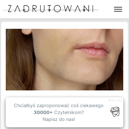
Otwórz
lub
zamkni
menu
BLOG
strony
SPIS TREŚCI
WPISY GOŚCINNE
OFERTA
REKLAMA
O NAS
Chciałbyś zaproponować coś ciekawego
30000+
Czytelnikom?
Napisz do nas!
KONTAKT