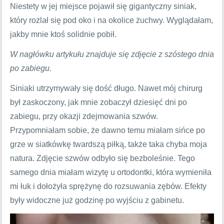
Niestety w jej miejsce pojawił się gigantyczny siniak,
który rozlał się pod oko i na okolice żuchwy. Wyglądałam,
jakby mnie ktoś solidnie pobił.
W nagłówku artykułu znajduje się zdjęcie z szóstego dnia
po zabiegu.
Siniaki utrzymywały się dość długo. Nawet mój chirurg
był zaskoczony, jak mnie zobaczył dziesięć dni po
zabiegu, przy okazji zdejmowania szwów.
Przypomniałam sobie, że dawno temu miałam sińce po
grze w siatkówkę twardszą piłką, także taka chyba moja
natura. Zdjęcie szwów odbyło się bezboleśnie. Tego
samego dnia miałam wizytę u ortodontki, która wymieniła
mi łuk i dołożyła sprężynę do rozsuwania zębów. Efekty
były widoczne już godzinę po wyjściu z gabinetu.