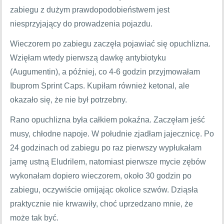
zabiegu z dużym prawdopodobieństwem jest
niesprzyjający do prowadzenia pojazdu.
Wieczorem po zabiegu zaczęła pojawiać się opuchlizna.
Wzięłam wtedy pierwszą dawkę antybiotyku
(Augumentin), a później, co 4-6 godzin przyjmowałam
Ibuprom Sprint Caps. Kupiłam również ketonal, ale
okazało się, że nie był potrzebny.
Rano opuchlizna była całkiem pokaźna. Zaczęłam jeść
musy, chłodne napoje. W południe zjadłam jajecznicę. Po
24 godzinach od zabiegu po raz pierwszy wypłukałam
jamę ustną Eludrilem, natomiast pierwsze mycie zębów
wykonałam dopiero wieczorem, około 30 godzin po
zabiegu, oczywiście omijając okolice szwów. Dziąsła
praktycznie nie krwawiły, choć uprzedzano mnie, że
może tak być.