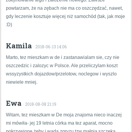
powtarzam, że na zębach nie ma co oszczędzać, nawet,
gdy leczenie kosztuje więcej niż samochód (tak, jak moje
:D)
Kamila
· 2018-06-13 14:06
Marto, tez mieszkam w de i zastanawialam sie, czy nie
oszczedzic i zalozyc w Polsce. Ale przeliczylam koszt
wssyzystkich dojazdow/przelotow, noclegow i wyszlo
niewiele mniej.
Ewa
· 2018-08-08 21:19
Witam, tez mieszkam w De moja znajoma nieco inaczej
mi mówiła- jej 19 letnia córka ma tez aparat, mocno
pokrzywione żeby i wada zgryzu tzw małpia szczęka.