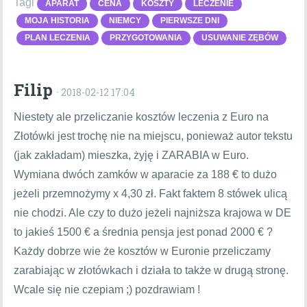
Tagi
APARAT
CENA
KOSZTY
LECZENIE
MOJA HISTORIA
NIEMCY
PIERWSZE DNI
PLAN LECZENIA
PRZYGOTOWANIA
USUWANIE ZĘBÓW
Filip
· 2018-02-12 17:04
Niestety ale przeliczanie kosztów leczenia z Euro na
Złotówki jest trochę nie na miejscu, ponieważ autor tekstu
(jak zakładam) mieszka, żyję i ZARABIA w Euro.
Wymiana dwóch zamków w aparacie za 188 € to dużo
jeżeli przemnożymy x 4,30 zł. Fakt faktem 8 stówek ulicą
nie chodzi. Ale czy to dużo jeżeli najniższa krajowa w DE
to jakieś 1500 € a średnia pensja jest ponad 2000 € ?
Każdy dobrze wie że kosztów w Euronie przeliczamy
zarabiając w złotówkach i działa to także w drugą stronę.
Wcale się nie czepiam ;) pozdrawiam !