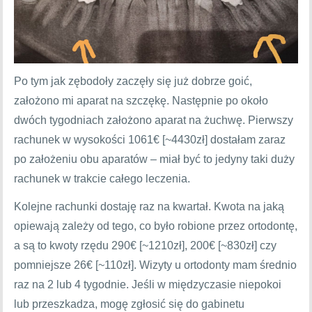
Po tym jak zębodoły zaczęły się już dobrze goić,
założono mi aparat na szczękę. Następnie po około
dwóch tygodniach założono aparat na żuchwę. Pierwszy
rachunek w wysokości 1061€ [~4430zł] dostałam zaraz
po założeniu obu aparatów – miał być to jedyny taki duży
rachunek w trakcie całego leczenia.
Kolejne rachunki dostaję raz na kwartał. Kwota na jaką
opiewają zależy od tego, co było robione przez ortodontę,
a są to kwoty rzędu 290€ [~1210zł], 200€ [~830zł] czy
pomniejsze 26€ [~110zł]. Wizyty u ortodonty mam średnio
raz na 2 lub 4 tygodnie. Jeśli w międzyczasie niepokoi
lub przeszkadza, mogę zgłosić się do gabinetu