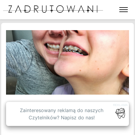
Otwórz
lub
zamkni
menu
BLOG
strony
SPIS TREŚCI
WPISY GOŚCINNE
OFERTA
REKLAMA
O NAS
Zainteresowany reklamą do naszych
Czytelników? Napisz do nas!
KONTAKT