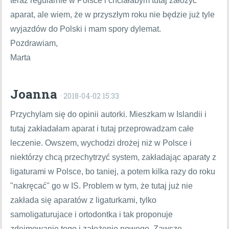
teraz regularnie w Polsce i chciałabym tutaj założyć
aparat, ale wiem, że w przyszłym roku nie będzie już tyle
wyjazdów do Polski i mam spory dylemat.
Pozdrawiam,
Marta
Joanna
· 2018-04-02 15:33
Przychylam się do opinii autorki. Mieszkam w Islandii i
tutaj zakładałam aparat i tutaj przeprowadzam całe
leczenie. Owszem, wychodzi drożej niż w Polsce i
niektórzy chcą przechytrzyć system, zakładając aparaty z
ligaturami w Polsce, bo taniej, a potem kilka razy do roku
"nakręcać" go w IS. Problem w tym, że tutaj już nie
zakłada się aparatów z ligaturkami, tylko
samoligaturujace i ortodontka i tak proponuje
zdejmowanie tego i założenie nowego. Zawsze