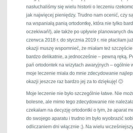
nasłuchaliśmy się wielu historii o leczeniu rzeko
jak najwięcej pieniędzy. Trudno nam ocenić, czy s
na wspaniałą panią ortodontkę, która nie tylko bar
oczekiwań!), ale także po upływie planowanych dwó
czerwca 2018 r. do stycznia 2019 r. nie płaciłam już
okazji muszę wspomnieć, że miałam też szczęście t
bardzo delikatnie, a jednocześnie – pewną ręką. Po
pań ortodontek na wizytach awaryjnych – ogólnie 
moje leczenie miała do mnie zdecydowanie najlepsz
okazji jeszcze raz bardzo jej za to dziękuję! 🙂
Moje leczenie nie było szczególnie łatwe. Nie moż
bolesne, ale mimo tego zdecydowanie nie należał
czekałam na decyzję ortodontki o tym, że aparat m
do swojego aparatu i trudno im było wyobrazić sob
odliczaniem dni włącznie ;). Na wielu wcześniejs