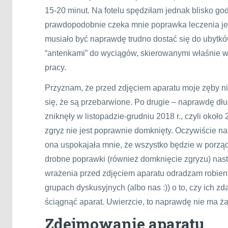
15-20 minut. Na fotelu spędziłam jednak blisko go
prawdopodobnie czeka mnie poprawka leczenia je
musiało być naprawdę trudno dostać się do ubytk
“antenkami” do wyciągów, skierowanymi właśnie w 
pracy.
Przyznam, że przed zdjęciem aparatu moje zęby n
się, że są przebarwione. Po drugie – naprawdę dł
zniknęły w listopadzie-grudniu 2018 r., czyli około
zgryz nie jest poprawnie domknięty. Oczywiście na 
ona uspokajała mnie, że wszystko będzie w porządku
drobne poprawki (również domknięcie zgryzu) nastą
wrażenia przed zdjęciem aparatu odradzam robien
grupach dyskusyjnych (albo nas :)) o to, czy ich z
ściągnąć aparat. Uwierzcie, to naprawdę nie ma ż
Zdejmowanie aparatu