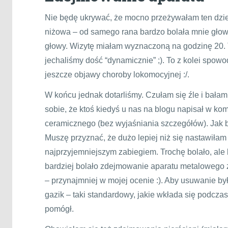
Nie będę ukrywać, że mocno przeżywałam ten dzi
niżowa – od samego rana bardzo bolała mnie głowa
głowy. Wizytę miałam wyznaczoną na godzinę 20.
jechaliśmy dość “dynamicznie” ;). To z kolei spo
jeszcze objawy choroby lokomocyjnej :/.
W końcu jednak dotarliśmy. Czułam się źle i bała
sobie, że ktoś kiedyś u nas na blogu napisał w k
ceramicznego (bez wyjaśniania szczegółów). Jak 
Muszę przyznać, że dużo lepiej niż się nastawiła
najprzyjemniejszym zabiegiem. Trochę bolało, ale b
bardziej bolało zdejmowanie aparatu metalowego 
– przynajmniej w mojej ocenie :). Aby usuwanie b
gazik – taki standardowy, jakie wkłada się podcz
pomógł.