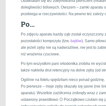
Obawiałam się też zdejmowania pierścieni (miałam
dolegliwości bólowych. Owszem – zamki aparatu są
przebiega w rzeczywistości. Na pewno też zależy o
Po…
Po zdjęciu aparatu każdy ząb został oczyszczony z
pozostałości kompozytu (tzw.
bajtów
). Samo piłowa
ale jeżeli zęby nie są nadwrażliwe, nie jest to za
niż wrażenia czuciowe.
Po tym wszystkim pani ortodontka zrobiła mi wycisk
także nakleiła drut retencyjny na dolne zęby (od st
Ogólnie na fotelu spędziłam nieco ponad godzinę.
Po pierwsze – moje zęby okazały się jasne (nie śn
aparatu). Wszelkie zażółcenia zniknęły wraz z zamk
ustawiony prawidłowo 🙂 Początkowo czułam się ja