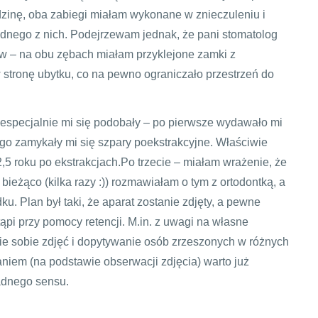
dzinę, oba zabiegi miałam wykonane w znieczuleniu i
dnego z nich. Podejrzewam jednak, że pani stomatolog
ów – na obu zębach miałam przyklejone zamki z
stronę ubytku, co na pewno ograniczało przestrzeń do
iespecjalnie mi się podobały – po pierwsze wydawało mi
ugo zamykały mi się szpary poekstrakcyjne. Właściwie
 2,5 roku po ekstrakcjach.Po trzecie – miałam wrażenie, że
bieżąco (kilka razy :)) rozmawiałam o tym z ortodontką, a
. Plan był taki, że aparat zostanie zdjęty, a pewne
pi przy pomocy retencji. M.in. z uwagi na własne
ie sobie zdjęć i dopytywanie osób zrzeszonych w różnych
daniem (na podstawie obserwacji zdjęcia) warto już
adnego sensu.