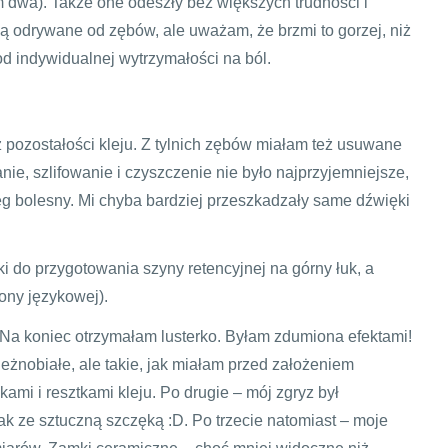
 dwa). Także one odeszły bez większych trudności i
 odrywane od zębów, ale uważam, że brzmi to gorzej, niż
d indywidualnej wytrzymałości na ból.
 pozostałości kleju. Z tylnich zębów miałam też usuwane
nie, szlifowanie i czyszczenie nie było najprzyjemniejsze,
bieg bolesny. Mi chyba bardziej przeszkadzały same dźwięki
i do przygotowania szyny retencyjnej na górny łuk, a
rony językowej).
 Na koniec otrzymałam lusterko. Byłam zdumiona efektami!
ieżnobiałe, ale takie, jak miałam przed założeniem
ami i resztkami kleju. Po drugie – mój zgryz był
k ze sztuczną szczęką :D. Po trzecie natomiast – moje