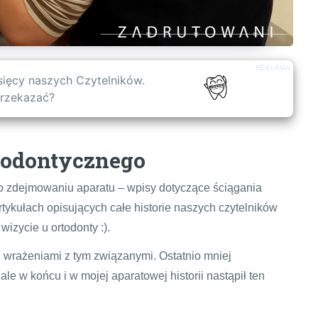
REKLAMA
ysięcy naszych Czytelników.
przekazać?
todontycznego
o zdejmowaniu aparatu – wpisy dotyczące ściągania
rtykułach opisujących całe historie naszych czytelników
wizycie u ortodonty :).
mi wrażeniami z tym związanymi. Ostatnio mniej
le w końcu i w mojej aparatowej historii nastąpił ten