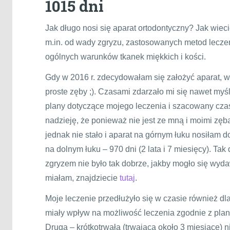
1015 dni
Jak długo nosi się aparat ortodontyczny? Jak wieci
m.in. od wady zgryzu, zastosowanych metod leczen
ogólnych warunków tkanek miękkich i kości.
Gdy w 2016 r. zdecydowałam się założyć aparat, w
proste zęby ;). Czasami zdarzało mi się nawet myś
plany dotyczące mojego leczenia i szacowany czas 
nadzieję, że ponieważ nie jest ze mną i moimi zęba
jednak nie stało i aparat na górnym łuku nosiłam do
na dolnym łuku – 970 dni (2 lata i 7 miesięcy). Tak
zgryzem nie było tak dobrze, jakby mogło się wyda
miałam, znajdziecie
tutaj
.
Moje leczenie przedłużyło się w czasie również dla
miały wpływ na możliwość leczenia zgodnie z plane
Drugą – krótkotrwała (trwająca około 3 miesiące) 