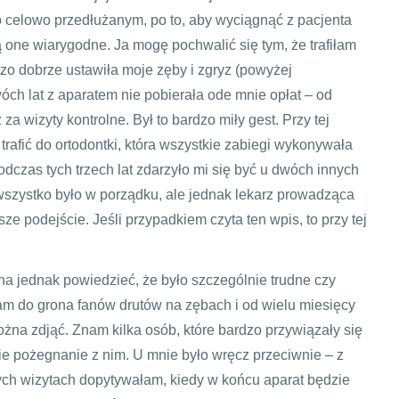
mo celowo przedłużanym, po to, aby wyciągnąć z pacjenta
ą one wiarygodne. Ja mogę pochwalić się tym, że trafiłam
dzo dobrze ustawiła moje zęby i zgryz (powyżej
ch lat z aparatem nie pobierała ode mnie opłat – od
 za wizyty kontrolne. Był to bardzo miły gest. Przy tej
rafić do ortodontki, która wszystkie zabiegi wykonywała
dczas tych trzech lat zdarzyło mi się być u dwóch innych
wszystko było w porządku, ale jednak lekarz prowadząca
e podejście. Jeśli przypadkiem czyta ten wpis, to przy tej
na jednak powiedzieć, że było szczególnie trudne czy
am do grona fanów drutów na zębach i od wielu miesięcy
ożna zdjąć. Znam kilka osób, które bardzo przywiązały się
ie pożegnanie z nim. U mnie było wręcz przeciwnie – z
zych wizytach dopytywałam, kiedy w końcu aparat będzie