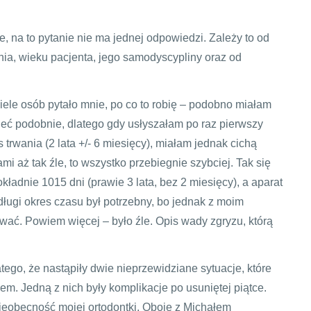
e, na to pytanie nie ma jednej odpowiedzi. Zależy to od
ia, wieku pacjenta, jego samodyscypliny oraz od
iele osób pytało mnie, po co to robię – podobno miałam
leć podobnie, dlatego gdy usłyszałam po raz pierwszy
trwania (2 lata +/- 6 miesięcy), miałam jednak cichą
mi aż tak źle, to wszystko przebiegnie szybciej. Tak się
kładnie 1015 dni (prawie 3 lata, bez 2 miesięcy), a aparat
 długi okres czasu był potrzebny, bo jednak z moim
wać. Powiem więcej – było źle. Opis wady zgryzu, którą
tego, że nastąpiły dwie nieprzewidziane sytuacje, które
m. Jedną z nich były komplikacje po usuniętej piątce.
nieobecność mojej ortodontki. Oboje z Michałem