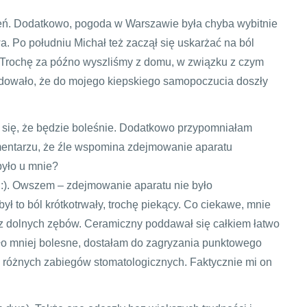
eń. Dodatkowo, pogoda w Warszawie była chyba wybitnie
. Po południu Michał też zaczął się uskarżać na ból
 Trochę za późno wyszliśmy z domu, w związku z czym
wodowało, że do mojego kiepskiego samopoczucia doszły
m się, że będzie boleśnie. Dodatkowo przypomniałam
omentarzu, że źle wspomina zdejmowanie aparatu
było u mnie?
m :). Owszem – zdejmowanie aparatu nie było
ył to ból krótkotrwały, trochę piekący. Co ciekawe, mnie
z dolnych zębów. Ceramiczny poddawał się całkiem łatwo
yło mniej bolesne, dostałam do zagryzania punktowego
as różnych zabiegów stomatologicznych. Faktycznie mi on