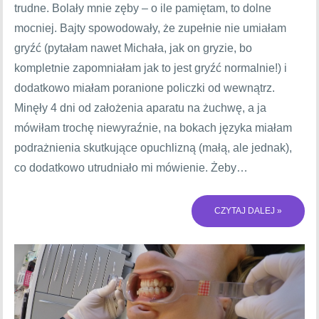
trudne. Bolały mnie zęby – o ile pamiętam, to dolne
mocniej. Bajty spowodowały, że zupełnie nie umiałam
gryźć (pytałam nawet Michała, jak on gryzie, bo
kompletnie zapomniałam jak to jest gryźć normalnie!) i
dodatkowo miałam poranione policzki od wewnątrz.
Minęły 4 dni od założenia aparatu na żuchwę, a ja
mówiłam trochę niewyraźnie, na bokach języka miałam
podrażnienia skutkujące opuchlizną (małą, ale jednak),
co dodatkowo utrudniało mi mówienie. Żeby…
CZYTAJ DALEJ »