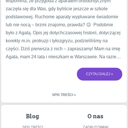
wspomina, że przygoda z aparatem ortodontycznym
zaczęła się dla Was, gdy byliście jeszcze w szkole
podstawowej. Ruchome aparaty wypluwane świadomie
lub nie nocą – brzmi znajomo, prawda? 😉 Podobnie
było z Agatą. Opis jej dotychczasowej historii, dotyczącej
korekty m.in. protruzji i tyłozgryzu, podzieliliśmy na
części. Dziś pierwsza z nich – zapraszamy! Mam na imię
Agata, mam 24 lata i mieszkam w Warszawie. Na razie…
CZYTAJ DALEJ »
SPIS TREŚCI »
Blog
O nas
SPIS TREŚCI
ZADRUTOWANI