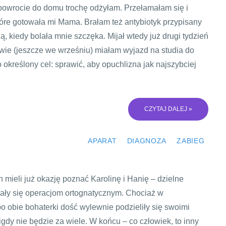
powrocie do domu trochę odżyłam. Przełamałam się i
które gotowała mi Mama. Brałam też antybiotyk przypisany
, kiedy bolała mnie szczęka. Mijał wtedy już drugi tydzień
ywie (jeszcze we wrześniu) miałam wyjazd na studia do
określony cel: sprawić, aby opuchlizna jak najszybciej
CZYTAJ DALEJ »
APARAT
DIAGNOZA
ZABIEG
mieli już okazję poznać Karolinę i Hanię – dzielne
dały się operacjom ortognatycznym. Chociaż w
bo obie bohaterki dość wylewnie podzieliły się swoimi
dy nie będzie za wiele. W końcu – co człowiek, to inny