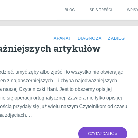
BLOG
SPIS TREŚCI
WPIS
APARAT
DIAGNOZA
ZABIEG
ażniejszych artykułów
dzieć, umyć zęby albo zjeść i to wszystko nie otwierając
en z najobszerniejszych – i chyba najodważniejszych –
naszej Czytelniczki Hani. Jest to obszerny opis jej
 się operacji ortognatycznej. Zawiera nie tylko opis jej
ością przydały się już wielu naszym Czytelnikom od czasu
 na zdjęciach,…
CZYTAJ DALEJ »