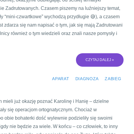
cie Zadrutowanych. Czasem piszemy na luźniejszy temat,
kuły “mini-czwartkowe” wychodzą przydługie 😅), a czasem
t zdarza się nam napisać o tym, jak się mają Zadrutowani
nicy również o tym wiedzieli oraz znali nasze pomysły i
CZYTAJ DALEJ »
APARAT
DIAGNOZA
ZABIEG
mieli już okazję poznać Karolinę i Hanię – dzielne
dały się operacjom ortognatycznym. Chociaż w
bo obie bohaterki dość wylewnie podzieliły się swoimi
dy nie będzie za wiele. W końcu – co człowiek, to inny