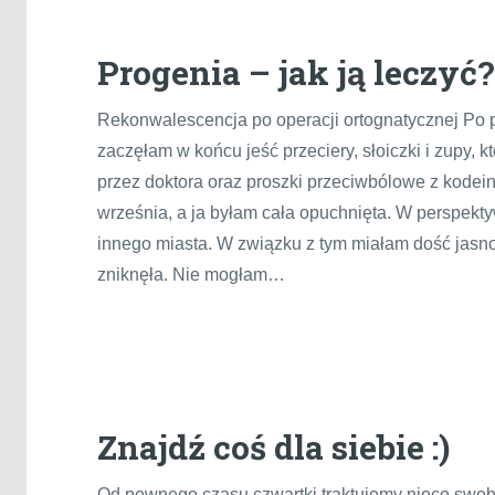
Progenia – jak ją leczyć?
Rekonwalescencja po operacji ortognatycznej Po 
zaczęłam w końcu jeść przeciery, słoiczki i zupy, 
przez doktora oraz proszki przeciwbólowe z kodeiną
września, a ja byłam cała opuchnięta. W perspekt
innego miasta. W związku z tym miałam dość jasno 
zniknęła. Nie mogłam…
Znajdź coś dla siebie :)
Od pewnego czasu czwartki traktujemy nieco swobo