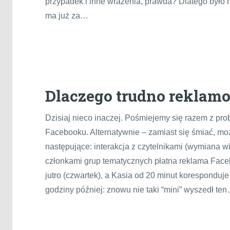
przypadek i inne wrażenia, prawda? Dlatego było n
ma już za…
Dlaczego trudno reklam
Dzisiaj nieco inaczej. Pośmiejemy się razem z p
Facebooku. Alternatywnie – zamiast się śmiać, moż
następujące: interakcja z czytelnikami (wymiana w
członkami grup tematycznych płatna reklama Faceb
jutro (czwartek), a Kasia od 20 minut koresponduj
godziny później: znowu nie taki “mini” wyszedł te