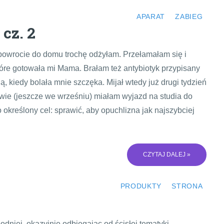
APARAT
ZABIEG
 cz. 2
powrocie do domu trochę odżyłam. Przełamałam się i
które gotowała mi Mama. Brałam też antybiotyk przypisany
, kiedy bolała mnie szczęka. Mijał wtedy już drugi tydzień
ywie (jeszcze we wrześniu) miałam wyjazd na studia do
określony cel: sprawić, aby opuchlizna jak najszybciej
CZYTAJ DALEJ »
PRODUKTY
STRONA
dniej, okazyjnie odbiegając od ścisłej tematyki