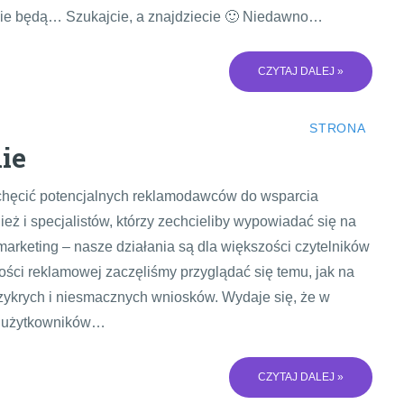
ć nie będą… Szukajcie, a znajdziecie 🙂 Niedawno…
CZYTAJ DALEJ »
STRONA
ie
zachęcić potencjalnych reklamodawców do wsparcia
eż i specjalistów, którzy zechcieliby wypowiadać się na
rketing – nasze działania są dla większości czytelników
ości reklamowej zaczęliśmy przyglądać się temu, jak na
 przykrych i niesmacznych wniosków. Wydaje się, że w
u użytkowników…
CZYTAJ DALEJ »