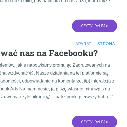
am bardzo miło, gdy napisała do nas Zuza, która także
CZYTAJ DALEJ »
APARAT
STRONA
ować nas na Facebooku?
roblemów, jakie napotykamy promując Zadrutowanych na
na wzdychać 😉. Nasze działania na tej platformie są
iadomości, odpowiadanie na komentarze, itp) interakcja z
ook Ads Na marginesie, ja piszę właśnie mini-wpis na
e z dwoma czytelnikami 😉 – patrz punkt pierwszy haha. 2
n…
CZYTAJ DALEJ »