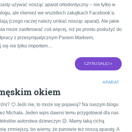
 pasty używać nosząc aparat ortodontyczny – nie tylko w
logu, ale również we wszelkich zakątkach Facebook’a.
lają (czego raczej należy unikać nosząc aparat). Ale jakie
ta może zaoferować coś więcej, niż po prostu posłużyć do
ółpracy z przesympatycznym Panem Markiem,
j się nie tylko importem…
CZYTAJ DALEJ »
APARAT
 męskim okiem
źni? 🙂 Jeśli nie, to może się pojawią? Na naszym blogu
rzez Michała. Jeden wpis dawno temu przygotował dla nas
 tekstów autorstwa dziewczyn 😉. Mamy taką cichą
 się zmniejszy, bo wiemy, że panowie też noszą aparaty. A