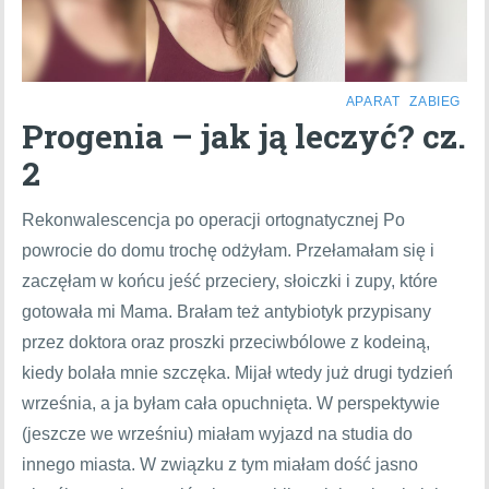
APARAT
ZABIEG
Progenia – jak ją leczyć? cz.
2
Rekonwalescencja po operacji ortognatycznej Po
powrocie do domu trochę odżyłam. Przełamałam się i
zaczęłam w końcu jeść przeciery, słoiczki i zupy, które
gotowała mi Mama. Brałam też antybiotyk przypisany
przez doktora oraz proszki przeciwbólowe z kodeiną,
kiedy bolała mnie szczęka. Mijał wtedy już drugi tydzień
września, a ja byłam cała opuchnięta. W perspektywie
(jeszcze we wrześniu) miałam wyjazd na studia do
innego miasta. W związku z tym miałam dość jasno