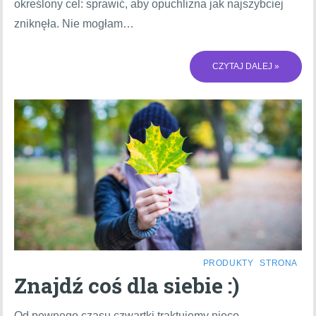
określony cel: sprawić, aby opuchlizna jak najszybciej
zniknęła. Nie mogłam…
CZYTAJ DALEJ »
PRODUKTY
STRONA
Znajdź coś dla siebie :)
Od pewnego czasu czwartki traktujemy nieco