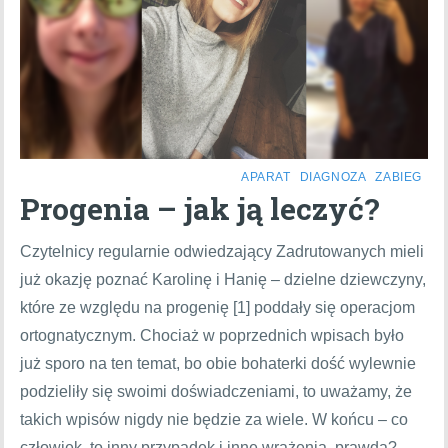
APARAT
DIAGNOZA
ZABIEG
Progenia – jak ją leczyć?
Czytelnicy regularnie odwiedzający Zadrutowanych mieli
już okazję poznać Karolinę i Hanię – dzielne dziewczyny,
które ze względu na progenię [1] poddały się operacjom
ortognatycznym. Chociaż w poprzednich wpisach było
już sporo na ten temat, bo obie bohaterki dość wylewnie
podzieliły się swoimi doświadczeniami, to uważamy, że
takich wpisów nigdy nie będzie za wiele. W końcu – co
człowiek, to inny przypadek i inne wrażenia, prawda?