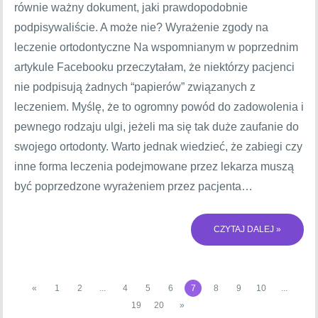
równie ważny dokument, jaki prawdopodobnie
podpisywaliście. A może nie? Wyrażenie zgody na
leczenie ortodontyczne Na wspomnianym w poprzednim
artykule Facebooku przeczytałam, że niektórzy pacjenci
nie podpisują żadnych “papierów” związanych z
leczeniem. Myślę, że to ogromny powód do zadowolenia i
pewnego rodzaju ulgi, jeżeli ma się tak duże zaufanie do
swojego ortodonty. Warto jednak wiedzieć, że zabiegi czy
inne forma leczenia podejmowane przez lekarza muszą
być poprzedzone wyrażeniem przez pacjenta…
CZYTAJ DALEJ »
«
1
2
...
4
5
6
7
8
9
10
...
19
20
»